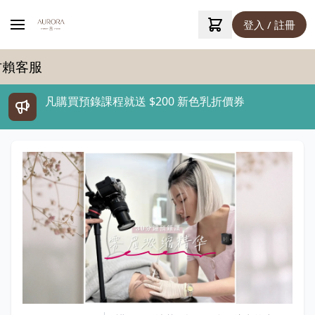
登入 / 註冊
服
凡購買預錄課程就送 $200 新色乳折價券