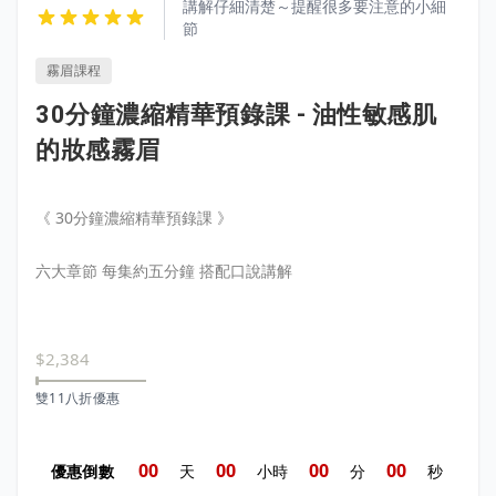
講解仔細清楚～提醒很多要注意的小細
節
霧眉課程
30分鐘濃縮精華預錄課 - 油性敏感肌
的妝感霧眉
《 30分鐘濃縮精華預錄課 》
六大章節 每集約五分鐘 搭配口說講解
$2,384
雙11八折優惠
0
0
0
0
0
0
0
0
優惠倒數
天
小時
分
秒