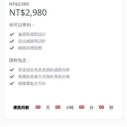
NT$2,980
NT$2,980
你可以學到：
修眉與眉型設計
定位細節與試針
鋪底目標狀態
課程包含：
零皮損去色及皮損的成因分析
漸層的表達方式與針具的分佈
精修重點大方向
0
0
0
0
0
0
0
0
優惠倒數
天
小時
分
秒