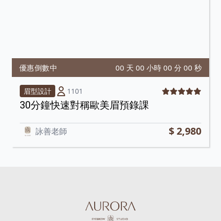
優惠倒數中
0
0
天
0
0
小時
0
0
分
0
0
秒
1101
眉型設計
30分鐘快速對稱歐美眉預錄課
$ 2,980
詠善老師